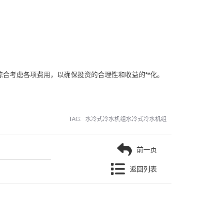
合考虑各项费用，以确保投资的合理性和收益的**化。
TAG:
水冷式冷水机组水冷式冷水机组
前一页
返回列表